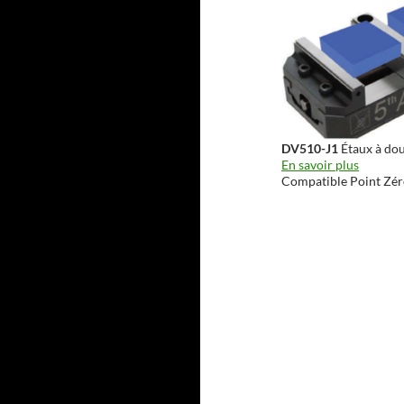
DV510-J1
Étaux à dou
En savoir plus
Compatible Point Zé