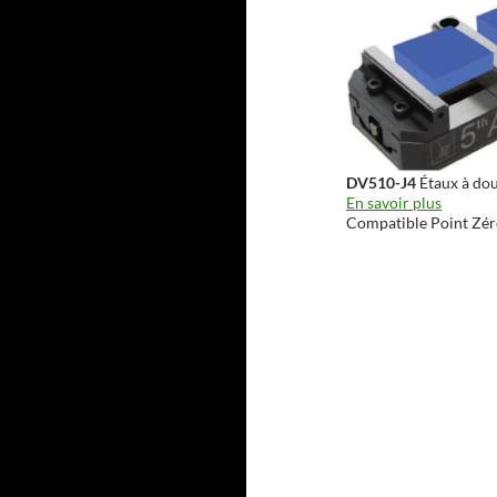
DV510-J4
Étaux à dou
En savoir plus
Compatible Point Zé