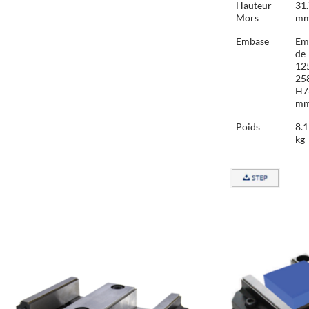
Hauteur
31
Mors
m
Embase
Em
de
125
258
H7
m
Poids
8.
kg