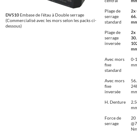
central
m
Plage de
2x
DV510
Embase de l'étau à Double serrage
serrage
66
(Commercialisé avec les mors selon les packs ci-
standard
m
dessous)
Plage de
2x
serrage
30.
inversée
10
m
Avec mors
0-
fixe
m
standard
Avec mors
56.
fixe
24
inversée
m
H. Denture
2.
m
Force de
20
serrage
@7
N