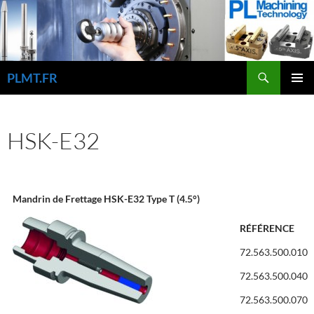
Aller
au
contenu
Recherche
PLMT.FR
MENU
PRINCI
HSK-E32
Mandrin de Frettage HSK-E32 Type T (4.5°)
RÉFÉRENCE
72.563.500.010
72.563.500.040
72.563.500.070