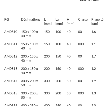
Réf
Désignations
L
Lar
H
Classe
Planéité
|mm]
[mm]
[mm]
[µm]
AM0810
150 x 100 x
150
100
40
00
1.6
40 mm
AM0811
150 x 100 x
150
100
40
000
1.1
40 mm
AM0812
200 x 150 x
200
150
40
00
1.7
40 mm
AM0813
200 x 150 x
200
150
40
000
1.2
40 mm
AM0814
300 x 200 x
300
200
50
00
1.9
50 mm
AM0815
300 x 200 x
300
200
50
000
1.3
50 mm
AM0816
400 x 250 x
400
250
60
00
2.0