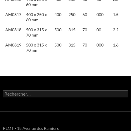
60 mm
AM0817
400 x 250 x
400
250
60
000
1.5
60 mm
AM0818
500 x 315 x
500
315
70
00
2.2
70 mm
AM0819
500 x 315 x
500
315
70
000
1.6
70 mm
Rechercher :
PLMT - 18 Avenue des Ramiers