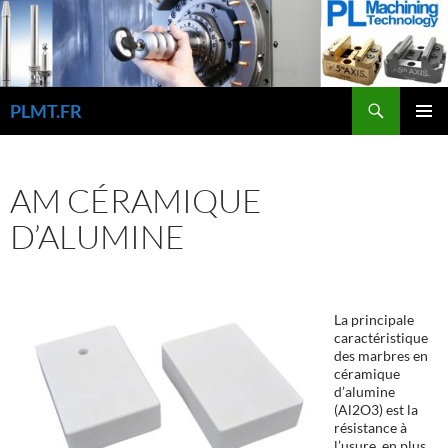
Aller
au
contenu
Recherche
PLMT.FR
MENU
PRINCI
AM CÉRAMIQUE
D’ALUMINE
La principale
caractéristique
des marbres en
céramique
d’alumine
(Al2O3) est la
résistance à
l’usure, en plus