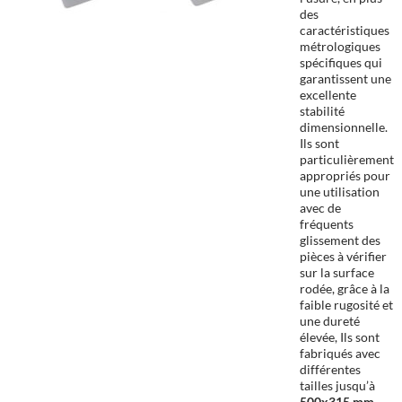
des
caractéristiques
métrologiques
spécifiques qui
garantissent une
excellente
stabilité
dimensionnelle.
Ils sont
particulièrement
appropriés pour
une utilisation
avec de
fréquents
glissement des
pièces à vérifier
sur la surface
rodée, grâce à la
faible rugosité et
une dureté
élevée, Ils sont
fabriqués avec
différentes
tailles jusqu’à
500x315 mm
.