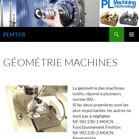
Aller
au
contenu
Recherche
PLMT.FR
MENU
PRINCI
GÉOMÉTRIE MACHINES
La géométrie des machines-
outils, répond a plusieurs
norme ISO.
Si les deux premières sont les
plus importantes, les autres ne
sont pas à négligées
NF ISO 230-1 MOCN
Fonctionnement Finition
NF ISO 230-2 MOCN
Répétabilité