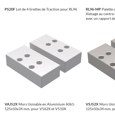
PS20F
Lot de 4 tirettes de Traction pour RL96
RL96-MP
Palette d
Alésage au centre e
avec un rapport de
VAJ52X
Mors Usinable en Aluminium 6061-
VSJ52X
Mors Usin
125x50x34 mm, pour V562X et V510X
125x50x34 mm, p