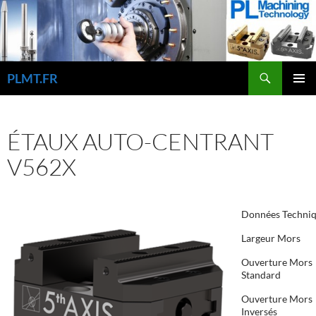
Aller
au
contenu
Recherche
PLMT.FR
MENU
PRINCI
ÉTAUX AUTO-CENTRANT
V562X
Données Techni
Largeur Mors
Ouverture Mors
Standard
Ouverture Mors
Inversés