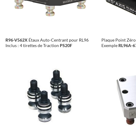
R96-V562X
Étaux Auto-Centrant pour RL96
Plaque Point Zér
Inclus : 4 tirettes de Traction
PS20F
Exemple
RL96A-6