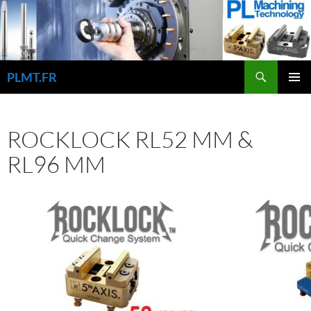
Aller
au
contenu
Recherche
PLMT.FR
MENU
PRINCI
ROCKLOCK RL52 MM &
RL96 MM