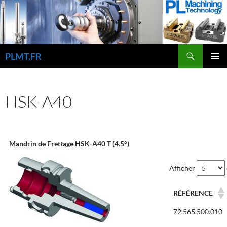
Aller
au
contenu
Recherche
PLMT.FR
MENU
PRINCI
HSK-A40
Mandrin de Frettage HSK-A40 T (4.5°)
Afficher
RÉFÉRENCE
72.565.500.010